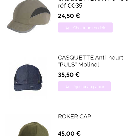
réf 0035
24,50 €
Choisir un modèle
CASQUETTE Anti-heurt
"PULS" Molinel
35,50 €
Ajouter au panier
ROKER CAP
45,00 €