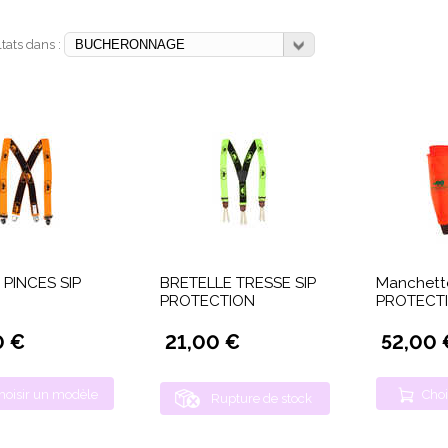
ltats dans :
e PINCES SIP
BRETELLE TRESSE SIP
Manchette
PROTECTION
PROTECT
0 €
21,00 €
52,00 
hoisir un modèle
Choi
Rupture de stock