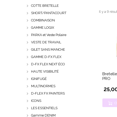
COTTE BRETELLE
Il y a 9 résu
SHORT/PANTACOURT
COMBINAISON
GAMME LOGIX
PARKA et Veste Polaire
VESTE DE TRAVAIL
GILET SANS MANCHE
GAMME D-FX FLEX
D-FX FLEX NEXT ÉCO
HAUTE VISIBILITÉ
Bretell
PRO
IGNIFUGÉ
MULTINORMES
25,0
D-FLEX FX PAINTERS
ICONS
C
LES ESSENTIELS
Gamme DENIM