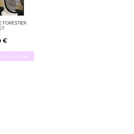
 FORESTIER
ET
0 €
jouter au panier