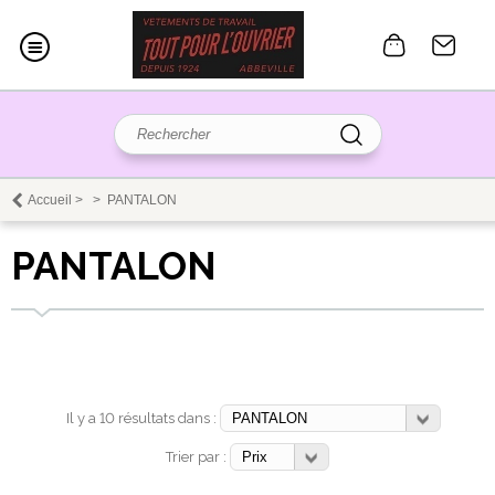
Accueil
>
>
PANTALON
PANTALON
Il y a 10 résultats dans :
Trier par :