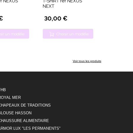
ef NEXUS
T-SHIRT ref NEXUS
NEXT
€
30,00 €
sir un modèle
Choisir un modèle
Voir tous les produits
FHB
ROYAL MER
CHAPEAUX DE TRADITIONS
BLOUSE HASSON
CHAUSSURE ALIMENTAIRE
ARMOR LUX "LES PERMANENTS"