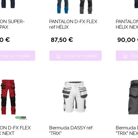
ON SUPER-
PANTALON D-FX FLEX
PANTALON
MPAX
réf HÉLIX
HÉLIX NE
00 €
87,50 €
90,00
hoisir un modèle
Choisir un modèle
Choi
ON D-FX FLEX
Bermuda DASSY réf
Bermuda 
X NEXT
"TRIX"
"TRIX" NE