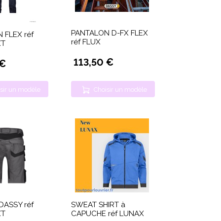
PANTALON D-FX FLEX
 FLEX réf
réf FLUX
XT
113,50 €
 €
sir un modèle
Choisir un modèle
DASSY réf
SWEAT SHIRT à
XT
CAPUCHE réf LUNAX