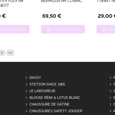
-FX FLEX réf
BERMUDA réf COSMIC
T-SHIRT r
NEXT
0 €
69,50 €
29,00 
hoisir un modèle
Choisir un modèle
Choi
2
>>
DASSY
STETSON SINCE 1865
LE LABOUREUR
BLOUSE RÉMI & LOTUS BLANC
CHAUSSURE DE GÂTINE
CHAUSSURES SAFETY JOGGER