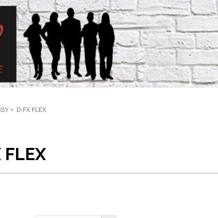
SSY
>
D-FX FLEX
 FLEX