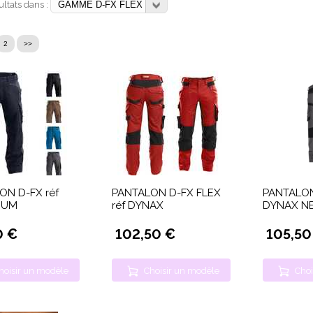
sultats dans :
2
>>
ON D-FX réf
PANTALON D-FX FLEX
PANTALON
RUM
réf DYNAX
DYNAX N
0 €
102,50 €
105,50
hoisir un modèle
Choisir un modèle
Choi