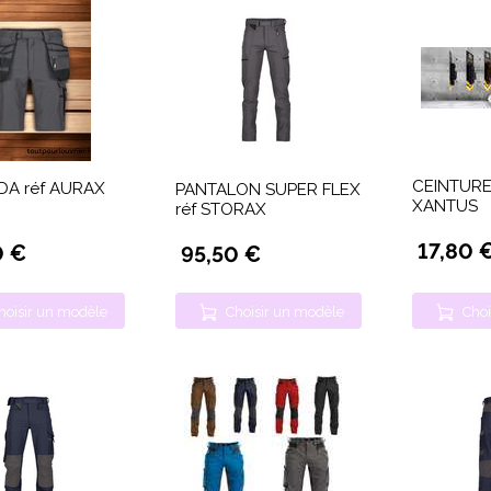
CEINTURE
A réf AURAX
PANTALON SUPER FLEX
XANTUS
réf STORAX
17,80 
0 €
95,50 €
hoisir un modèle
Choisir un modèle
Choi