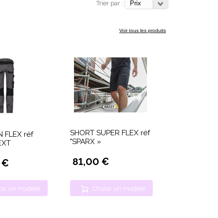
Trier par :
Voir tous les produits
SHORT SUPER FLEX réf
 FLEX réf
"SPARX »
EXT
81,00 €
 €
sir un modèle
Choisir un modèle