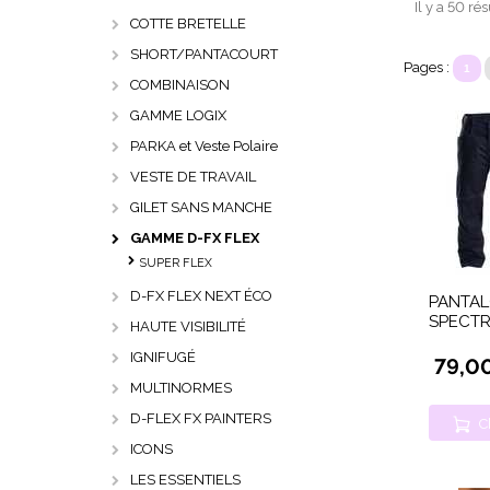
Il y a 50 ré
COTTE BRETELLE
SHORT/PANTACOURT
Pages :
1
COMBINAISON
GAMME LOGIX
PARKA et Veste Polaire
VESTE DE TRAVAIL
GILET SANS MANCHE
GAMME D-FX FLEX
SUPER FLEX
D-FX FLEX NEXT ÉCO
PANTAL
SPECT
HAUTE VISIBILITÉ
IGNIFUGÉ
79,0
MULTINORMES
D-FLEX FX PAINTERS
C
ICONS
LES ESSENTIELS