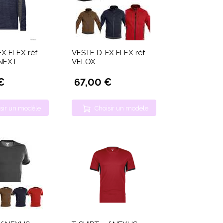
X FLEX réf
VESTE D-FX FLEX réf
NEXT
VELOX
€
67,00 €
sir un modèle
Choisir un modèle