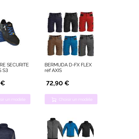
RE SECURITE
BERMUDA D-FX FLEX
S S3
réf AXIS
 €
72,90 €
sir un modèle
Choisir un modèle