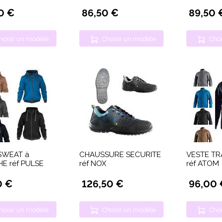
0 €
86,50 €
89,50 
hoisir un modèle
Choisir un modèle
Choi
SWEAT à
CHAUSSURE SECURITE
VESTE TR
E réf PULSE
réf NOX
réf ATOM
0 €
126,50 €
96,00 
hoisir un modèle
Choisir un modèle
Choi