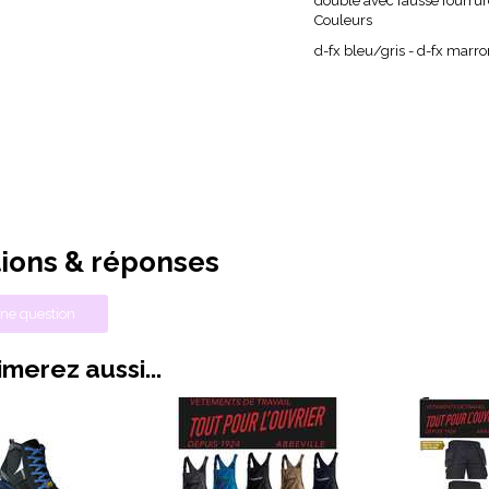
doublé avec fausse fourrur
Couleurs
d-fx bleu/gris - d-fx marron
ions & réponses
ne question
merez aussi...