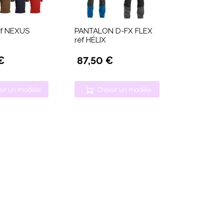
ef NEXUS
PANTALON D-FX FLEX
réf HÉLIX
€
87,50 €
sir un modèle
Choisir un modèle