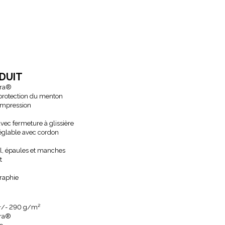
DUIT
ra
®
 protection du menton
 impression
vec fermeture à glissière
églable avec cordon
ol, épaules et manches
t
graphie
 +/- 290 g/m²
ra
®