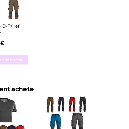
 D-FX réf
C
 €
sir un modèle
ment acheté