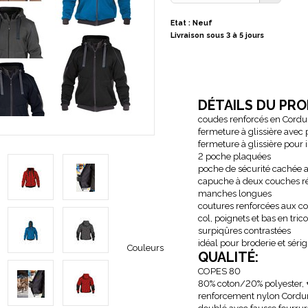
Etat : Neuf
Livraison sous 3 à 5 jours
DÉTAILS DU PRO
coudes renforcés en Cordu
fermeture à glissière avec
fermeture à glissière pour
2 poche plaquées
poche de sécurité cachée a
capuche à deux couches r
manches longues
coutures renforcées aux c
col, poignets et bas en trico
surpiqûres contrastées
idéal pour broderie et séri
Couleurs
QUALITÉ:
COPES 80
80% coton/20% polyester,
renforcement nylon Cordu