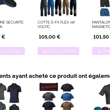
RE SECURITE
COTTE D-FX FLEX réf
PANTALON
TA
VOLTIC
MAGNETI
 €
105,00 €
101,50
isir un modèle
Choisir un modèle
Choi
ients ayant acheté ce produit ont égale