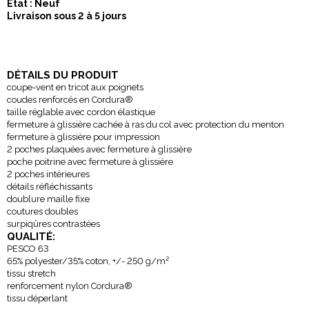
Etat : Neuf
Livraison sous 2 à 5 jours
DÉTAILS DU PRODUIT
coupe-vent en tricot aux poignets
coudes renforcés en Cordura
®
taille réglable avec cordon élastique
fermeture à glissière cachée à ras du col avec protection du menton
fermeture à glissière pour impression
2 poches plaquées avec fermeture à glissière
poche poitrine avec fermeture à glissière
2 poches intérieures
détails réfléchissants
doublure maille fixe
coutures doubles
surpiqûres contrastées
QUALITÉ:
PESCO 63
65% polyester/35% coton, +/- 250 g/m²
tissu stretch
renforcement nylon Cordura
®
tissu déperlant