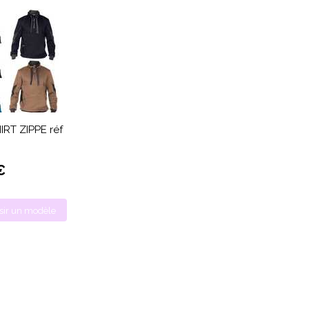
RT ZIPPE réf
€
sir un modèle