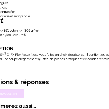
ngues
ricot
contrastées
roderie et sérigraphie
TÉ:
er/35% coton, +/- 305 g/m²
t nylon Cordura
®
ant
PTION
®
SSY
D-FX Flex Velox Next, vous faites un choix durable, car il contient du po
 d’une coupe élégamment ajustée, de poches pratiques et de coudes renforcé
ions & réponses
ne question
merez aussi...