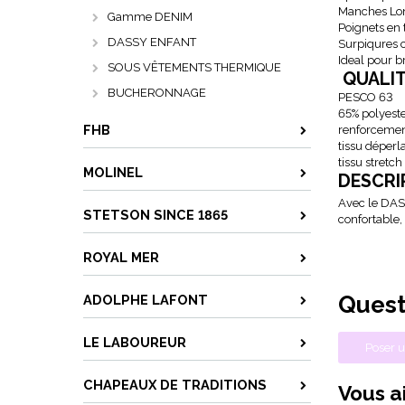
Manches Lo
Gamme DENIM
Poignets en t
DASSY ENFANT
Surpiqures 
Ideal pour b
SOUS VÊTEMENTS THERMIQUE
QUALI
BUCHERONNAGE
PESCO 63
65% polyest
FHB
renforcemen
tissu déperl
tissu stretch
MOLINEL
DESCRI
Avec le DA
STETSON SINCE 1865
confortable,
ROYAL MER
Quest
ADOLPHE LAFONT
LE LABOUREUR
Poser u
CHAPEAUX DE TRADITIONS
Vous ai