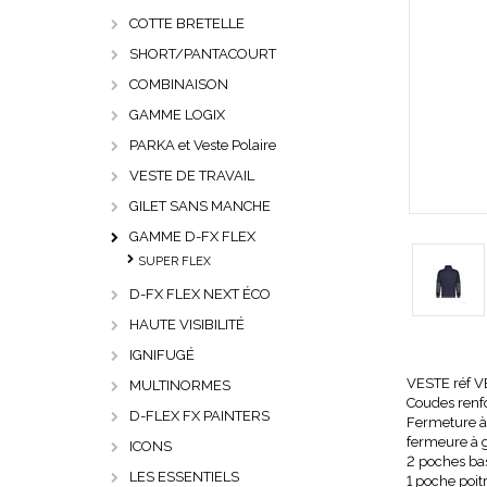
COTTE BRETELLE
SHORT/PANTACOURT
COMBINAISON
GAMME LOGIX
PARKA et Veste Polaire
VESTE DE TRAVAIL
GILET SANS MANCHE
GAMME D-FX FLEX
SUPER FLEX
D-FX FLEX NEXT ÉCO
HAUTE VISIBILITÉ
IGNIFUGÉ
VESTE réf 
MULTINORMES
Coudes ren
D-FLEX FX PAINTERS
Fermeture à 
fermeure à g
ICONS
2 poches bas
LES ESSENTIELS
1 poche poit