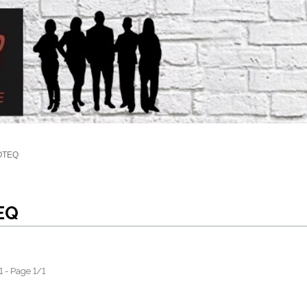
OTEQ
EQ
 1 - Page 1/1