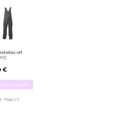
etelles réf
P/C
0 €
hoisir un modèle
 1 - Page 1/1