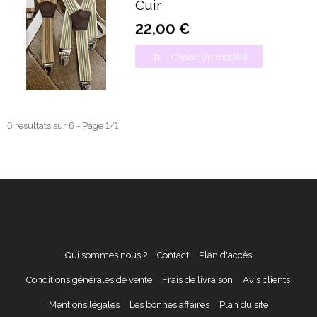
Cuir
22,00 €
Choisir un modèle
6 résultats sur 6 - Page 1/1
Qui sommes nous ?
Contact
Plan d'accès
Conditions générales de vente
Frais de livraison
Avis clients
Mentions légales
Les bonnes affaires
Plan du site