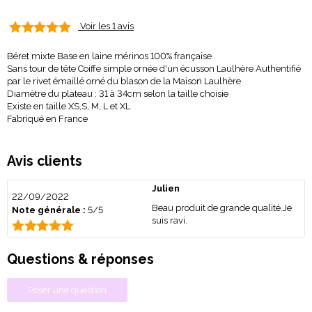
Voir les 1 avis
Béret mixte Base en laine mérinos 100% française
Sans tour de tête Coiffe simple ornée d'un écusson Laulhère Authentifié
par le rivet émaillé orné du blason de la Maison Laulhère
Diamètre du plateau : 31 à 34cm selon la taille choisie
Existe en taille XS,S, M, L et XL
Fabriqué en France
Avis clients
Julien
22/09/2022
Beau produit de grande qualité.Je
Note générale :
5/5
suis ravi.
Questions & réponses
Poser une question