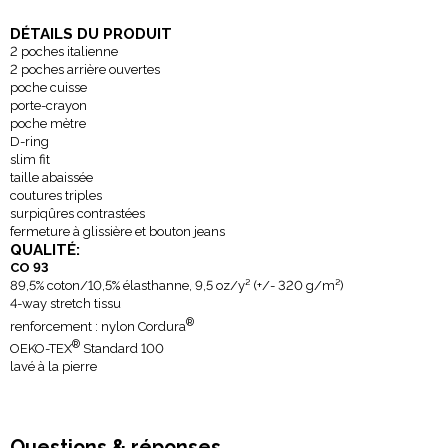
DÉTAILS DU PRODUIT
2 poches italienne
2 poches arrière ouvertes
poche cuisse
porte-crayon
poche mètre
D-ring
slim fit
taille abaissée
coutures triples
surpiqûres contrastées
fermeture à glissière et bouton jeans
QUALITÉ:
CO 93
89,5% coton/10,5% élasthanne, 9,5 oz/y² (+/- 320 g/m²)
4-way stretch tissu
®
renforcement : nylon Cordura
®
OEKO-TEX
Standard 100
lavé à la pierre
Questions & réponses