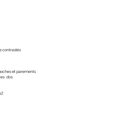
s contrastés
 poches et parements
ces dos
m2