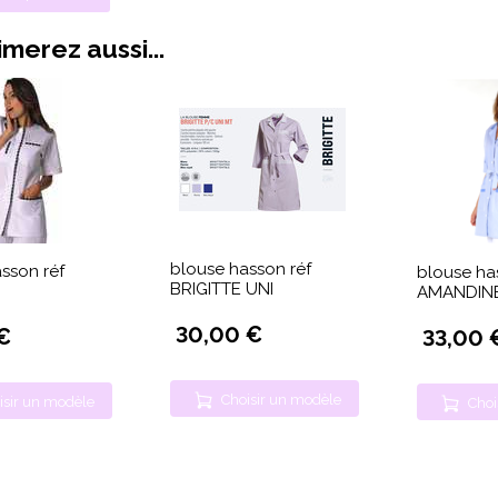
merez aussi...
blouse hasson réf
sson réf
blouse ha
BRIGITTE UNI
AMANDINE
30,00 €
€
33,00 
Choisir un modèle
isir un modèle
Choi