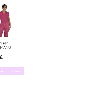
 réf
/MANU
 €
isir un modèle