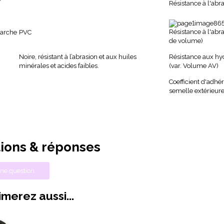
Résistance à l'abr
Résistance à l'abra
arche
PVC
de volume)
Noire,
résistant à l’abrasion et aux huiles
Résistance aux hy
minérales et acides faibles.
(var. Volume AV)
Coefficient d'adhé
semelle extérieur
ions & réponses
ne question
merez aussi...