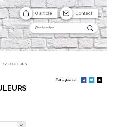
0 article
Contact
ER 2 COULEURS
Partagez sur
OULEURS