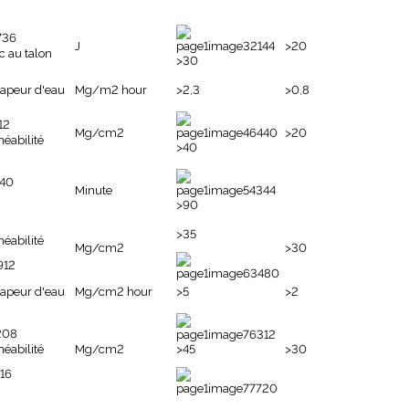
J
>20
c au talon
>30
vapeur d'eau
Mg/m2 hour
>2,3
>0,8
Mg/cm2
>20
méabilité
>40
Minute
>90
>35
méabilité
Mg/cm2
>30
vapeur d'eau
Mg/cm2 hour
>5
>2
méabilité
Mg/cm2
>45
>30