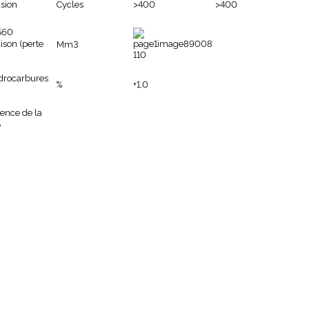
asion
Cycles
>400
>400
ison (perte
Mm3
110
drocarbures
%
+1,0
rence de la
e