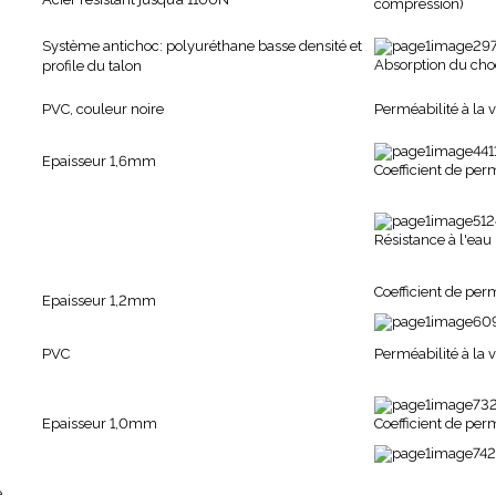
compression)
Système antichoc: polyuréthane basse densité et
Absorption du cho
profile du talon
PVC, couleur noire
Perméabilité à la 
Epaisseur 1,6mm
Coefficient de per
Résistance à l'eau
Coefficient de per
Epaisseur 1,2mm
PVC
Perméabilité à la 
Epaisseur 1,0mm
Coefficient de per
e