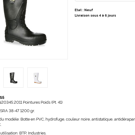
Etat : Neuf
Livraison sous 4 à 6 jours
S5
N20345:2011 Pointures Poids (Pt. 41)
 SRA 38-47 1200 gr.
 du modèle
: Botte en PVC, hydrofuge, couleur noire, antistatique, antidérapan
.
tilisation
: BTP, Industries.