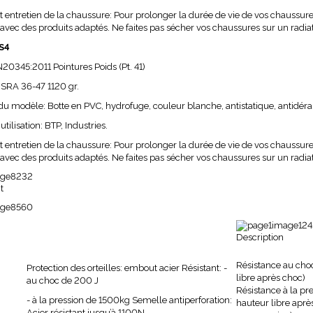
t entretien de la chaussure
: Pour prolonger la durée de vie de vos chaussure
 avec des produits adaptés. Ne faites pas sécher vos chaussures sur un radia
S4
N20345:2011 Pointures Poids (Pt. 41)
 SRA 36-47 1120 gr.
 du modèle
: Botte en PVC, hydrofuge, couleur blanche, antistatique, antidér
tilisation
: BTP, Industries.
t entretien de la chaussure
: Pour prolonger la durée de vie de vos chaussure
 avec des produits adaptés. Ne faites pas sécher vos chaussures sur un radia
t
Description
Résistance au cho
Protection des orteilles: embout acier Résistant: -
libre après choc)
au choc de 200 J
Résistance à la pr
- à la pression de 1500kg Semelle antiperforation:
hauteur libre aprè
Acier résistant
jusqu’à 1100N