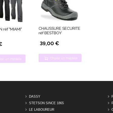
CHAUSSURE SECURITE
 réf "MIAMI"
réf BESTBOY
39,00 €
€
Choisir un modèle
isir un modèle
DASSY
STETSON SINCE 1865
LE LABOUREUR