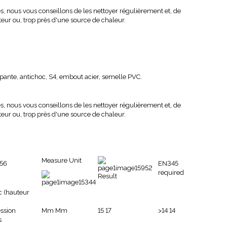
s, nous vous conseillons de les nettoyer régulièrement et, de
teur ou, trop près d'une source de chaleur.
apante, antichoc, S4, embout acier, semelle PVC.
s, nous vous conseillons de les nettoyer régulièrement et, de
teur ou, trop près d'une source de chaleur.
Measure Unit
EN345
required
Result
c (hauteur
ession
Mm Mm
15 17
>14 14
s