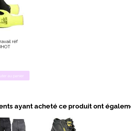
avail réf
UHOT
uter au panier
ients ayant acheté ce produit ont égale