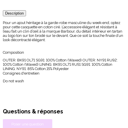
Description
Pour un ajout héritage à la garde-robe masculine du week-end, optez
pour cette casquette en coton ciré. L’accessoire élégant et résistant à
l’eau fait un clin d’œil à la marque Barbour, du détail intérieur en tartan
au logo ton sur ton brodé sur le devant. Que ce soit la touche finale d’un
look décontracté élégant.
Composition
OUTER: BK91 OL71 SG91: 100% Cotton (Waxed) OUTER: NY91 RU92:
100% Cotton (Waxed) LINING: BK91 OL71 RU51 SG91: 100% Cotton
LINING: NY91: 85% Cotton,15% Polyester
Consignes d'entretien
Do not wash
Questions & réponses
Poser une question