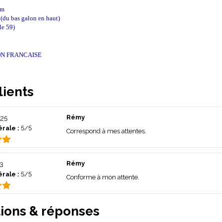
cm
(du bas galon en haut)
le 59)
ON FRANCAISE
lients
Rémy
25
rale :
5/5
Correspond à mes attentes.
Rémy
3
rale :
5/5
Conforme à mon attente.
ions & réponses