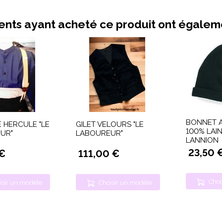
ients ayant acheté ce produit ont égale
BONNET 
 HERCULE "LE
GILET VELOURS "LE
100% LAIN
UR"
LABOUREUR"
LANNION
23,50 
 €
111,00 €
Choi
isir un modèle
Choisir un modèle