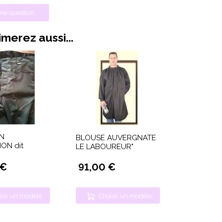
ne question
merez aussi...
N
BLOUSE AUVERGNATE
ON dit
LE LABOUREUR"
 €
91,00 €
isir un modèle
Choisir un modèle