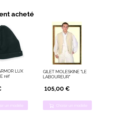
ment acheté
ARMOR LUX
GILET MOLESKINE "LE
E réf
LABOUREUR"
€
105,00 €
sir un modèle
Choisir un modèle