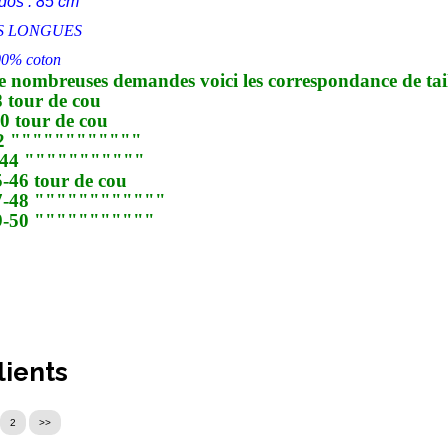
dos : 85 cm
S LONGUES
0% coton
de nombreuses demandes voici les correspondance de tail
8 tour de cou
0 tour de cou
42 """"""""""""
-44 """""""""""
-46 tour de cou
7-48 """"""""""""
9-50 """""""""""
lients
2
>>