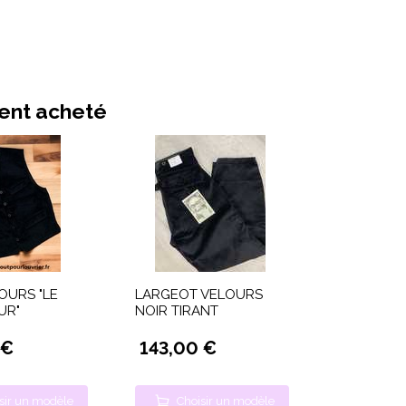
ment acheté
OURS "LE
LARGEOT VELOURS
UR"
NOIR TIRANT
 €
143,00 €
sir un modèle
Choisir un modèle