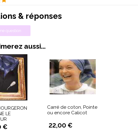
ions & réponses
ne question
merez aussi...
Carré de coton, Pointe
BOURGERON
ou encore Calicot
NE LE
EUR
22,00 €
0 €