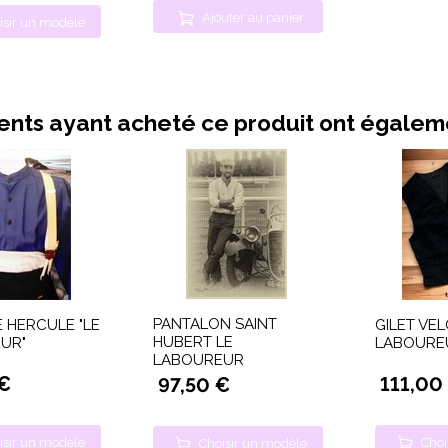
Ajouter au panier
isir un modèle
ients ayant acheté ce produit ont égale
PANTALON SAINT
 HERCULE "LE
GILET VEL
HUBERT LE
UR"
LABOURE
LABOUREUR
 €
111,00
97,50 €
isir un modèle
Choi
Choisir un modèle