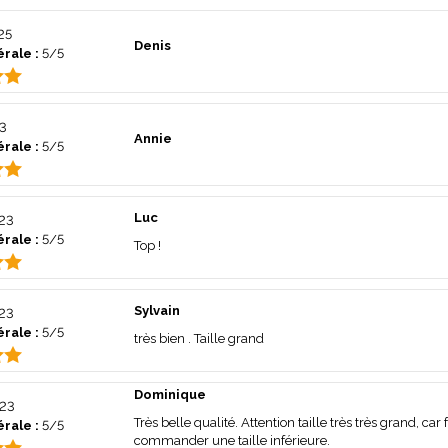
25
Denis
rale :
5/5
3
Annie
rale :
5/5
Luc
23
rale :
5/5
Top !
Sylvain
23
rale :
5/5
très bien . Taille grand
Dominique
23
Très belle qualité. Attention taille très très grand, ca
rale :
5/5
commander une taille inférieure.