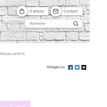
0 article
Contact
00%coton réf PF 41
Partagez sur
outer au panier