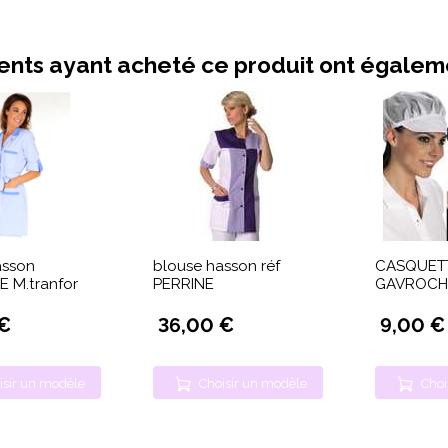
ients ayant acheté ce produit ont égale
asson
blouse hasson réf
CASQUET
 M.tranfor
PERRINE
GAVROCH
 €
36,00 €
9,00 €
isir un modèle
Choisir un modèle
Choi