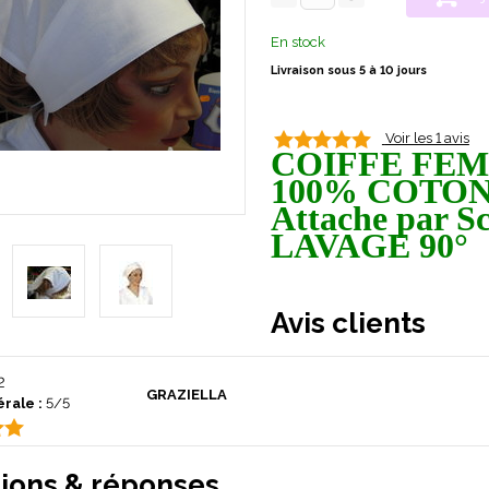
En stock
Livraison sous 5 à 10 jours
Voir les 1 avis
COIFFE FE
100% COTO
Attache par S
LAVAGE 90°
Avis clients
2
GRAZIELLA
rale :
5/5
ions & réponses