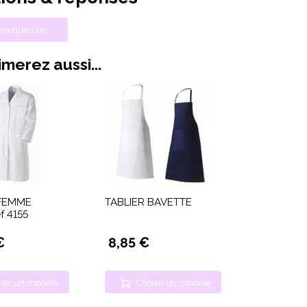
ne question
merez aussi...
FEMME
TABLIER BAVETTE
f 4155
€
8,85 €
isir un modèle
Choisir un modèle