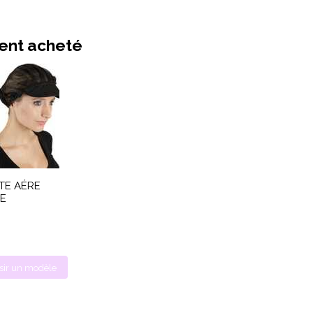
ment acheté
TE AÉRE
E
sir un modèle