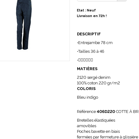
Etat : Neuf
Livraison en 72h !
DESCRIPTIF
•Entrejambe 78 cm
•Tailles 36 à 46
•
MATIÈRES
2120 sergé denim
100% coton 220 gr/m2
COLORIS
Bleu indigo
Référence
406D220
COTTE À BR
Bretelles élastiquées
amovibles
Poches bavette en biais
fermées par fermeture à glissière 