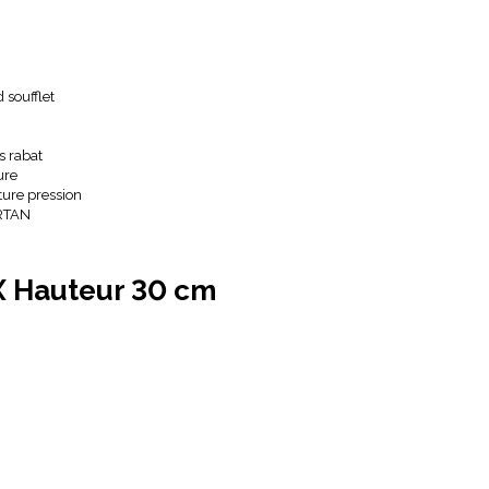
soufflet
s rabat
ure
ture pression
ARTAN
X Hauteur 30 cm