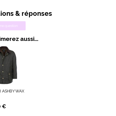
ions & réponses
ne question
merez aussi...
 ASHBY WAX
0 €