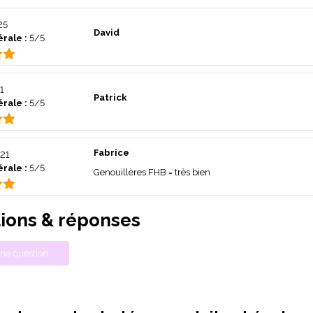
25
David
rale :
5/5
1
Patrick
rale :
5/5
Fabrice
21
rale :
5/5
Genouillères FHB = très bien
ions & réponses
ne question