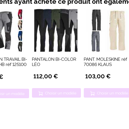
ients ayant acheté ce produit ont égale
 TRAVAIL BI-
PANTALON BI-COLOR
PANT. MOLESKINE réf
B réf 125100
LÉO
70086 KLAUS
"
112,00 €
103,00 €
 €
Choisir un modèle
Choisir un modèle
isir un modèle