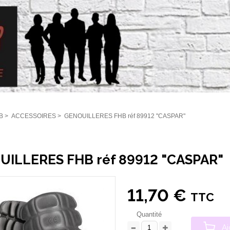
B
>
ACCESSOIRES
>
GENOUILLERES FHB réf 89912 "CASPAR"
ILLERES FHB réf 89912 "CASPAR"
11,70 €
TTC
Quantité
Aj