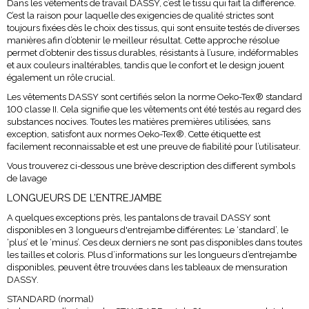
Dans les vêtements de travail DASSY, c’est le tissu qui fait la différence.
C’est la raison pour laquelle des exigencies de qualité strictes sont
toujours fixées dès le choix des tissus, qui sont ensuite testés de diverses
manières afin d’obtenir le meilleur résultat. Cette approche résolue
permet d’obtenir des tissus durables, résistants à l’usure, indéformables
et aux couleurs inaltérables, tandis que le confort et le design jouent
également un rôle crucial.
Les vêtements DASSY sont certifiés selon la norme Oeko-Tex
®
standard
100 classe II. Cela signifie que les vêtements ont été testés au regard des
substances nocives. Toutes les matières premières utilisées, sans
exception, satisfont aux normes Oeko-Tex
®
. Cette étiquette est
facilement reconnaissable et est une preuve de fiabilité pour l’utilisateur.
Vous trouverez ci-dessous une brève description des different symbols
de lavage
LONGUEURS DE L’ENTREJAMBE
A quelques exceptions près, les pantalons de travail DASSY sont
disponibles en 3 longueurs d'entrejambe différentes: Le ‘standard’, le
‘plus’ et le ‘minus’. Ces deux derniers ne sont pas disponibles dans toutes
les tailles et coloris. Plus d’informations sur les longueurs d’entrejambe
disponibles, peuvent être trouvées dans les tableaux de mensuration
DASSY.
STANDARD (normal)