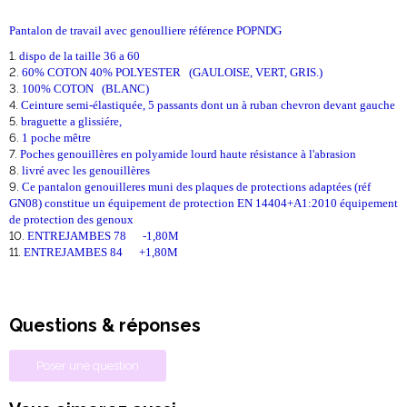
Pantalon de travail avec genoulliere référence POPNDG
dispo de la taille 36 a 60
60% COTON 40% POLYESTER
(
GAULOISE, VERT, GRIS.)
100% COTON (BLANC)
Ceinture semi-élastiquée, 5 passants dont un à ruban chevron devant gauche
braguette a glissiére,
1 poche mêtre
Poches genouillères en polyamide lourd haute résistance à l'abrasion
livré avec les genouillères
Ce pantalon genouilleres muni des plaques de protections adaptées (réf
GN08) constitue un équipement de protection EN 14404+A1:2010 équipement
de protection des genoux
ENTREJAMBES 78 -1,80M
ENTREJAMBES 84 +1,80M
Questions & réponses
Poser une question