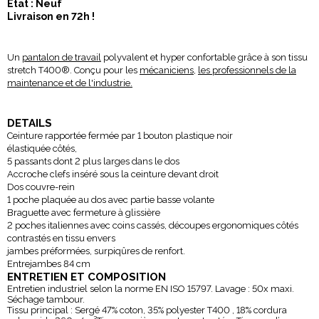
Etat : Neuf
Livraison en 72h !
Un
pantalon de travail
polyvalent et hyper confortable grâce à son tissu
stretch T400
®
. Conçu pour les
mécaniciens
,
les professionnels de la
maintenance et de l'industrie.
DETAILS
Ceinture rapportée fermée par 1 bouton plastique noir
élastiquée côtés,
5 passants dont 2 plus larges dans le dos
Accroche clefs inséré sous la ceinture devant droit
Dos couvre-rein
1 poche plaquée au dos avec partie basse volante
Braguette avec fermeture à glissière
2 poches italiennes avec coins cassés, découpes ergonomiques côtés
contrastés en tissu envers
jambes préformées, surpiqûres de renfort.
Entrejambes 84 cm
ENTRETIEN ET COMPOSITION
Entretien industriel selon la norme EN ISO 15797. Lavage : 50x maxi.
Séchage tambour.
Tissu principal : Sergé 47% coton, 35% polyester T400 , 18% cordura