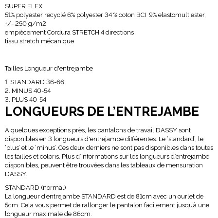
SUPER FLEX
51% polyester recyclé 6% polyester 34 % coton BCI 9% elastomultiester,
+/- 250 g/m2
empiècement Cordura STRETCH 4 directions
tissu stretch mécanique
Tailles Longueur d'entrejambe
STANDARD 36-66
MINUS 40-54
PLUS 40-54
LONGUEURS DE L’ENTREJAMBE
A quelques exceptions près, les pantalons de travail DASSY sont
disponibles en 3 longueurs d'entrejambe différentes: Le ‘standard’, le
‘plus’ et le ‘minus’. Ces deux derniers ne sont pas disponibles dans toutes
les tailles et coloris. Plus d’informations sur les longueurs d’entrejambe
disponibles, peuvent être trouvées dans les tableaux de mensuration
DASSY.
STANDARD (normal)
La longueur d’entrejambe STANDARD est de 81cm avec un ourlet de
5cm. Cela vous permet de rallonger le pantalon facilement jusqu’à une
longueur maximale de 86cm.