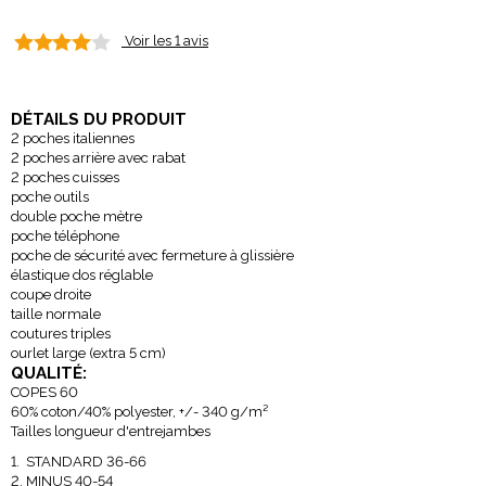
Voir les 1 avis
DÉTAILS DU PRODUIT
2 poches italiennes
2 poches arrière avec rabat
2 poches cuisses
poche outils
double poche mètre
poche téléphone
poche de sécurité avec fermeture à glissière
élastique dos réglable
coupe droite
taille normale
coutures triples
ourlet large (extra 5 cm)
QUALITÉ:
COPES 60
60% coton/40% polyester, +/- 340 g/m²
Tailles longueur d'entrejambes
STANDARD 36-66
MINUS 40-54