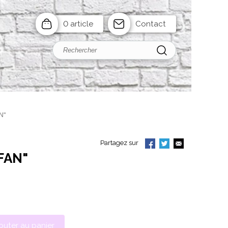
0 article
Contact
N"
Partagez sur
FAN"
outer au panier