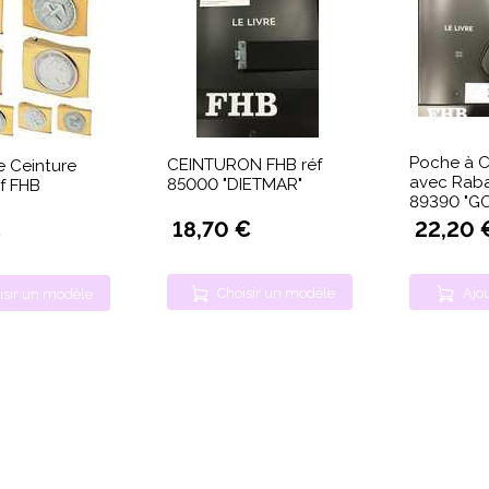
Poche à 
CEINTURON FHB réf
e Ceinture
avec Raba
85000 "DIETMAR"
f FHB
89390 "G
18,70 €
22,20 
€
Choisir un modèle
Ajou
isir un modèle