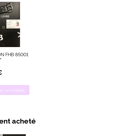
N FHB 85001
"
€
sir un modèle
ment acheté