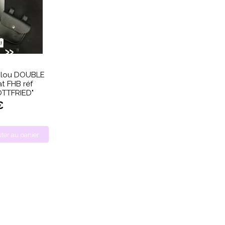
Clou DOUBLE
t FHB réf
OTTFRIED"
€
ter au panier