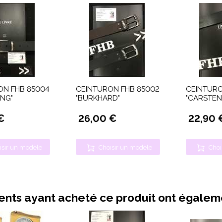
ON FHB 85004
CEINTURON FHB 85002
CEINTURO
NG"
"BURKHARD"
"CARSTEN
€
26,00 €
22,90 
isir un modèle
Choisir un modèle
Choi
ients ayant acheté ce produit ont égale