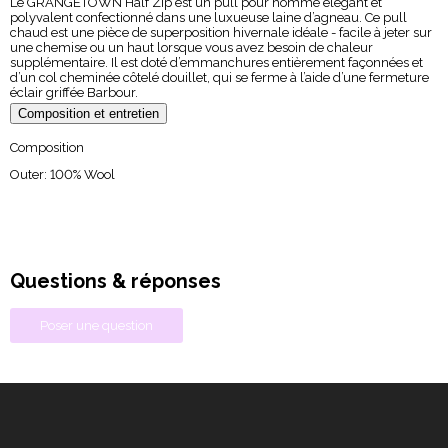
Le GRANGETOWN Half Zip est un pull pour homme élégant et
polyvalent confectionné dans une luxueuse laine d’agneau. Ce pull
chaud est une pièce de superposition hivernale idéale - facile à jeter sur
une chemise ou un haut lorsque vous avez besoin de chaleur
supplémentaire. Il est doté d’emmanchures entièrement façonnées et
d’un col cheminée côtelé douillet, qui se ferme à l’aide d’une fermeture
éclair griffée Barbour.
Composition et entretien
Composition
Outer: 100% Wool
Questions & réponses
Poser une question