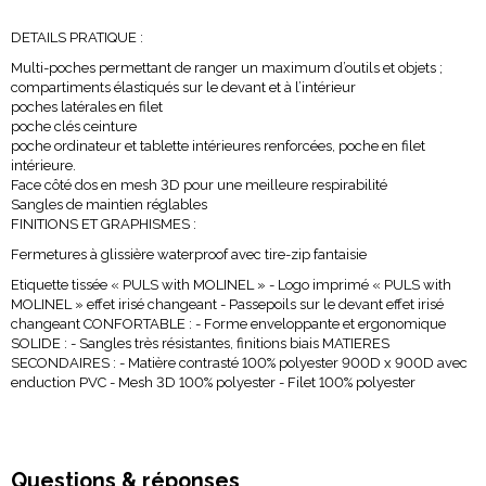
DETAILS PRATIQUE :
Multi-poches permettant de ranger un maximum d’outils et objets ;
compartiments élastiqués sur le devant et à l’intérieur
poches latérales en filet
poche clés ceinture
poche ordinateur et tablette intérieures renforcées, poche en filet
intérieure.
Face côté dos en mesh 3D pour une meilleure respirabilité
Sangles de maintien réglables
FINITIONS ET GRAPHISMES :
Fermetures à glissière waterproof avec tire-zip fantaisie
Etiquette tissée « PULS with MOLINEL » - Logo imprimé « PULS with
MOLINEL » effet irisé changeant - Passepoils sur le devant effet irisé
changeant CONFORTABLE : - Forme enveloppante et ergonomique
SOLIDE : - Sangles très résistantes, finitions biais MATIERES
SECONDAIRES : - Matière contrasté 100% polyester 900D x 900D avec
enduction PVC - Mesh 3D 100% polyester - Filet 100% polyester
Questions & réponses