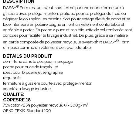
DESCRIPTION
®
DASSY
Form est un sweat-shirt fermé par une courte fermeture à
glissière avec protège-menton, pratique pour se protéger du froid ou
dégager le cou selon les besoins. Son pourcentage élevé de coton et sa
face intérieure en polaire peigné en font un vêtement confortable et
agréable à porter. Sa poche à puce et son étiquette de col renforcée sont
conçues pour faciliter le lavage industriel. De plus, grâce à sa matière
®
en partie composée de polyester recyclé, le sweat-shirt DASSY
Form
s’impose comme un vêtement de travail durable.
DÉTAILS DU PRODUIT
demi-lune dans le dos pour marquage
poche pour puce de traçabilité
idéal pour broderie et sérigraphie
regular fit
fermeture à glissière courte avec protège-menton
adapté au lavage industriel
QUALITÉ:
COPESRE 18
75% coton/25% polyester recyclé, +/- 300g/m²
OEKO-TEX® Standard 100