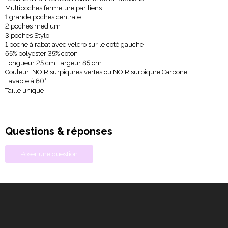
Multipoches fermeture par liens
1 grande poches centrale
2 poches medium
3 poches Stylo
1 poche à rabat avec velcro sur le côté gauche
65% polyester 35% coton
Longueur:25 cm Largeur 85 cm
Couleur: NOIR surpiqures vertes ou NOIR surpiqure Carbone
Lavable à 60°
Taille unique
Questions & réponses
Poser une question