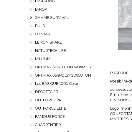
B-STRONG
B-ROK
GAMME SURVIVAL
PULS
CONTAKT
LEMON SHAKE
NATURTECH LIFE
MILLIUM
OPTIMAX 60%COTON/40%POLY
PRATIQUE :
OPTIMAX 65%POLY/35%COTON
Possibilité d
Les BASIQUE 100% Coton
au-dessus d
DECOTEC 2R
Empiècement
OUTFORCE 2R
FINITIONS 
OUTFORCE ELITE
Logo imprim
CONFORTABLE 
FAMOUS FORCE
MATIERES SEC
CHARPENTIER