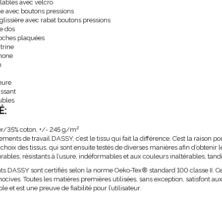
lables avec velcro
ble avec boutons pressions
glissière avec rabat boutons pressions
ce dos
oches plaquées
trine
hone
n
eure
issant
ubles
É:
er/35% coton, +/- 245 g/m²
ments de travail DASSY, c’est le tissu qui fait la différence. C’est la raison p
e choix des tissus, qui sont ensuite testés de diverses manières afin d’obtenir
urables, résistants à l’usure, indéformables et aux couleurs inaltérables, tand
ts DASSY sont certifiés selon la norme Oeko-Tex
®
standard 100 classe II. C
ocives. Toutes les matières premières utilisées, sans exception, satisfont 
e et est une preuve de fiabilité pour l’utilisateur.