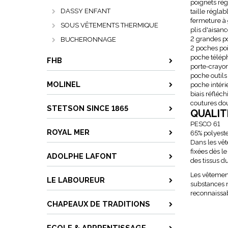
poignets rég
DASSY ENFANT
taille régla
fermeture à 
SOUS VÊTEMENTS THERMIQUE
plis d'aisan
2 grandes p
BUCHERONNAGE
2 poches poi
poche télép
FHB
porte-crayo
poche outils
MOLINEL
poche intéri
biais réfléch
coutures do
STETSON SINCE 1865
QUALIT
PESCO 61
ROYAL MER
65% polyest
Dans les vête
fixées dès l
ADOLPHE LAFONT
des tissus d
Les vêtemen
LE LABOUREUR
substances n
reconnaissabl
CHAPEAUX DE TRADITIONS
ECOLE & APPRENTISSAGE