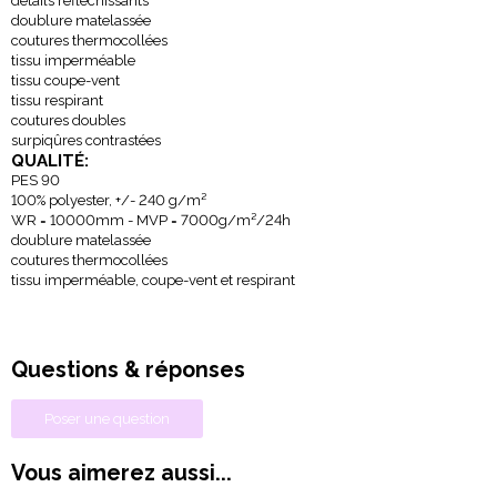
détails réfléchissants
doublure matelassée
coutures thermocollées
tissu imperméable
tissu coupe-vent
tissu respirant
coutures doubles
surpiqûres contrastées
QUALITÉ:
PES 90
100% polyester, +/- 240 g/m²
WR = 10000mm - MVP = 7000g/m²/24h
doublure matelassée
coutures thermocollées
tissu imperméable, coupe-vent et respirant
Questions & réponses
Poser une question
Vous aimerez aussi...