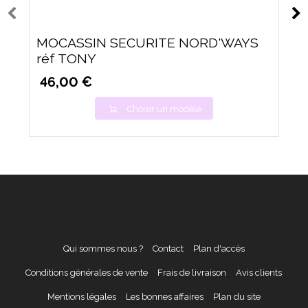
MOCASSIN SECURITE NORD'WAYS
réf TONY
46,00 €
Choisir un modèle
Qui sommes nous ?
Contact
Plan d'accès
Conditions générales de vente
Frais de livraison
Avis clients
Mentions légales
Les bonnes affaires
Plan du site