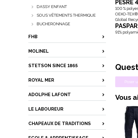
PESRE 
DASSY ENFANT
100 % polyes
OEKO-TEX® 
SOUS VÊTEMENTS THERMIQUE
Global Recy
BUCHERONNAGE
PASPAR
91% polyami
FHB
MOLINEL
Quest
STETSON SINCE 1865
ROYAL MER
Poser u
ADOLPHE LAFONT
Vous ai
LE LABOUREUR
CHAPEAUX DE TRADITIONS
ECOLE & APPRENTISSAGE