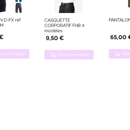
 D-FX réf
PANTALON
CASQUETTE
UM
CORPORATIF FHB 4
modèles
 €
65,00 
9,50 €
isir un modèle
Choi
Choisir un modèle