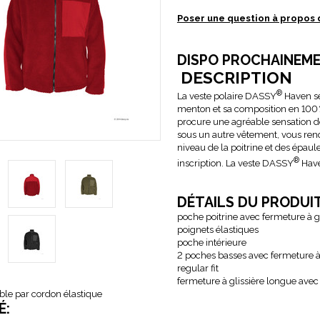
Poser une question à propos 
DISPO PROCHAINEM
DESCRIPTION
®
La veste polaire DASSY
Haven se
menton et sa composition en 100 % 
procure une agréable sensation de 
sous un autre vêtement, vous rendr
niveau de la poitrine et des épau
®
inscription. La veste DASSY
Have
DÉTAILS DU PRODUI
poche poitrine avec fermeture à gl
poignets élastiques
poche intérieure
2 poches basses avec fermeture à 
regular fit
fermeture à glissière longue ave
able par cordon élastique
É: