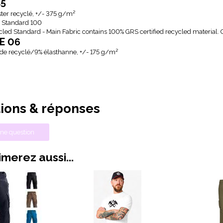
45
ter recyclé, +/- 375 g/m²
Standard 100
cled Standard - Main Fabric contains 100% GRS certified recycled material
E 06
de recyclé/9% élasthanne, +/- 175 g/m²
ions & réponses
ne question
merez aussi...