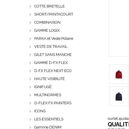
COTTE BRETELLE
SHORT/PANTACOURT
COMBINAISON
GAMME LOGIX
PARKA et Veste Polaire
VESTE DE TRAVAIL
GILET SANS MANCHE
GAMME D-FX FLEX
D-FX FLEX NEXT ÉCO
HAUTE VISIBILITÉ
IGNIFUGÉ
MULTINORMES
D-FLEX FX PAINTERS
ICONS
ourlet ajust
LES ESSENTIELS
QUALIT
Gamme DENIM