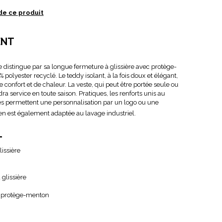
de ce produit
ENT
 distingue par sa longue fermeture à glissière avec protège-
polyester recyclé. Le teddy isolant, à la fois doux et élégant,
confort et de chaleur. La veste, qui peut être portée seule ou
a service en toute saison. Pratiques, les renforts unis au
les permettent une personnalisation par un logo ou une
n est également adaptée au lavage industriel.
T
issière
glissière
c protège-menton