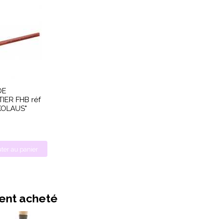
DE
IER FHB réf
KOLAUS"
ter au panier
ment acheté