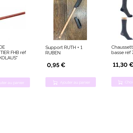
DE
Chaussette
Support RUTH + 1
IER FHB réf
basse réf 
RUBEN
IKOLAUS"
11,30 
0,95 €
Choi
Ajouter au panier
uter au panier