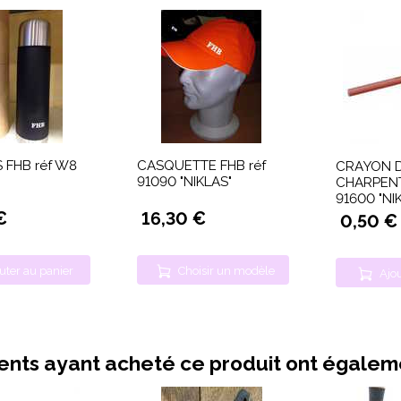
FHB réf W8
CASQUETTE FHB réf
CRAYON 
91090 "NIKLAS"
CHARPENT
91600 "NI
€
16,30 €
0,50 €
uter au panier
Choisir un modèle
Ajou
ients ayant acheté ce produit ont égale