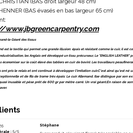
CHRISTIAN (BAS droit largeur 48 cm)
HENNER (BAS évasés en bas largeur 65 cm)
nt:
://www.jbgreencarpentry.com
mand-le Géant des tissus
nd est le textile qui permet une grande illusion: épais et résistant comme le cuir, il est
industrialisation, les Anglais ont développé un tissu précurseur, Le "ENGLISH LEATHER" p
conomiser sur le coût élevé des tabliers en cuir de bovin). Les travailleurs
peaufinerai
ont pris le relais et ont continué à développer l'imitation cuir.C'est ainsi qu'est né
eptionnelle et de fils de trame très épais: Le cuir Allemand. Ilse distingue par son ex
uasi inusable et pèse prêt de 600 gr par mètre carré. Un vrai géant.En raison de son
aver.
lients
Stéphane
26
rale :
5/5