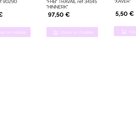
"XAVER"
éf 90290
"FHB" TRAVAIL réf 34145
"HINNERK"
5,50 €
€
97,50 €
Ajou
isir un modèle
Choisir un modèle