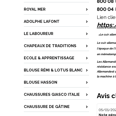
800 08
800 04
ROYAL MER
Lien clie
ADOLPHE LAFONT
https
.
LE LABOUREUR
Le cuir alle
Le cuir allema
CHAPEAUX DE TRADITIONS
l'époque de l'
en mêmetemps é
ECOLE & APPRENTISSAGE
Les Allemands 
résistance exc
BLOUSE RÉMI & LOTUS BLANC
Allemandest q
la machine à l
BLOUSE HASSON
Avis c
CHAUSSURES GIASCO ITALIE
CHAUSSURE DE GÂTINE
05/01/20
Note géné