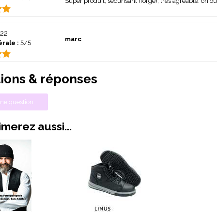
Super produit, sécurisant (forge), très agréable: on oub
22
marc
rale :
5/5
ions & réponses
ne question
merez aussi...