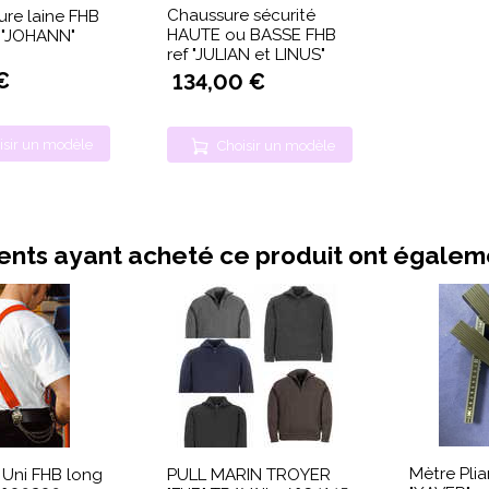
Chaussure sécurité
re laine FHB
HAUTE ou BASSE FHB
 "JOHANN"
ref "JULIAN et LINUS"
€
134,00 €
isir un modèle
Choisir un modèle
ients ayant acheté ce produit ont égale
Mètre Plia
s Uni FHB long
PULL MARIN TROYER