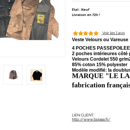
Etat : Neuf
Livraison en 72h !
Voir les 1 avis
Veste Velours ou Vareuse
4 POCHES PASSEPOILE
2 poches
intérieures côté
Velours Cordelet 550 gr/m
85% coton 15% polyester
Modèle modifié: la doublure
MARQUE "LE L
fabrication françai
LIEN CLIENT:
http://www.boisea.fr/