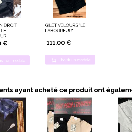
N DROIT
GILET VELOURS "LE
 LE
LABOUREUR"
EUR
111,00 €
0 €
Choisir un modèle
isir un modèle
ients ayant acheté ce produit ont égale