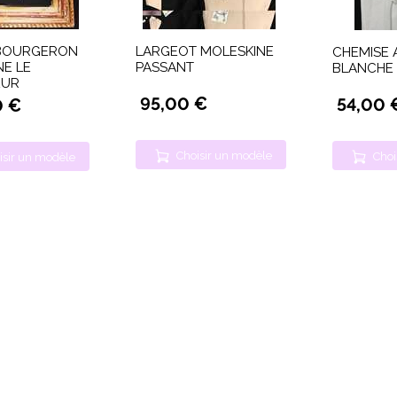
BOURGERON
LARGEOT MOLESKINE
CHEMISE 
NE LE
PASSANT
BLANCHE
EUR
95,00 €
54,00 
0 €
Choisir un modèle
Choi
isir un modèle