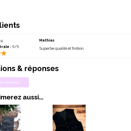
lients
Mathias
24
rale :
5/5
Superbe qualité et finition
ions & réponses
ne question
merez aussi...