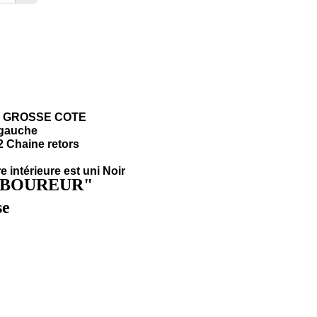
E GROSSE COTE
 gauche
2 Chaine retors
 intérieure est uni Noir
ABOUREUR"
se