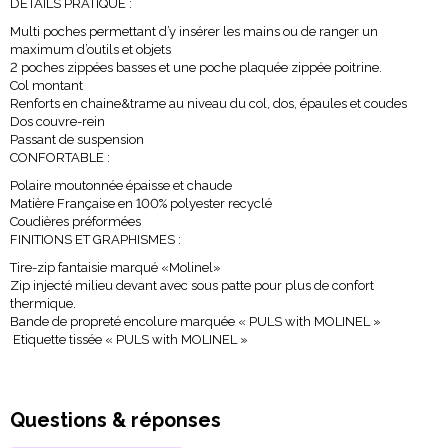
DETAILS PRATIQUE :
Multi poches permettant d’y insérer les mains ou de ranger un
maximum d’outils et objets
2 poches zippées basses et une poche plaquée zippée poitrine.
Col montant
Renforts en chaine&trame au niveau du col, dos, épaules et coudes
Dos couvre-rein
Passant de suspension
CONFORTABLE :
Polaire moutonnée épaisse et chaude
Matière Française en 100% polyester recyclé
Coudières préformées
FINITIONS ET GRAPHISMES :
Tire-zip fantaisie marqué «Molinel»
Zip injecté milieu devant avec sous patte pour plus de confort
thermique.
Bande de propreté encolure marquée « PULS with MOLINEL »
Etiquette tissée « PULS with MOLINEL »
Questions & réponses